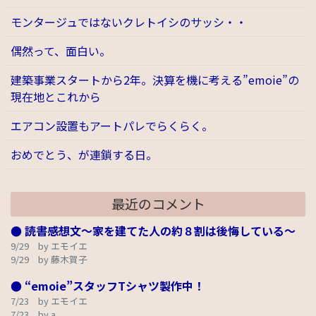
モンタージュではないクレトイシのサッシ・・
偶然って、面白い。
建築事業スタートから2年。決算を機に考える”emoie”の
現在地とこれから
エアコン設置もアートパレでらくらく。
おめでとう、が連鎖する日。
最近のコメント
● 読書感想文～家を建てた人の約８割は後悔している～
9/29 by エモイエ
9/29 by 藤木賀子
● “emoie”スタッフTシャツ製作中！
7/23 by エモイエ
7/23 by a